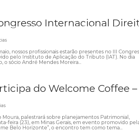
ngresso Internacional Direi
Início
Institucional
Áreas de atuação
Equipe
P
cias
aio, nossos profissionais estarão presentes no III Congre
ido pelo Instituto de Aplicação do Tributo (IAT). No dia
 o sócio André Mendes Moreira...
ticipa do Welcome Coffee –
ias
 Moura, palestrará sobre planejamentos Patrimonial,
nta-feira (23), em Minas Gerais, em evento promovido pel
me Belo Horizonte”, o encontro tem como tema...