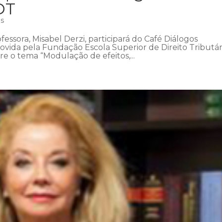
DT
as
fessora, Misabel Derzi, participará do Café Diálogos
ovida pela Fundação Escola Superior de Direito Tributár
bre o tema “Modulação de efeitos,...