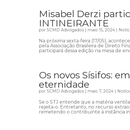
Misabel Derzi part
INTINEIRANTE
por
SCMD Advogados
|
maio 15, 2024
|
Notíc
Na próxima sexta-feira (17/05), acont
pela Associação Brasileira de Direito Fin
participará dessa edição na mesa de enc
Os novos Sísifos: em
eternidade
por
SCMD Advogados
|
maio 7, 2024
|
Notíci
Se o STJ entende que a matéria ventil
rejeita-o. Entretanto, no recurso extra
remetendo o contribuinte à instância in