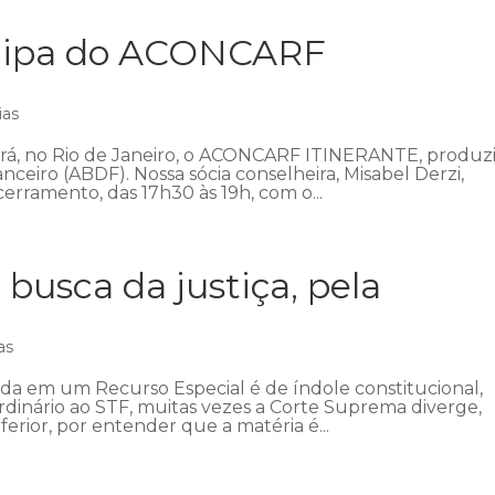
icipa do ACONCARF
ias
ecerá, no Rio de Janeiro, o ACONCARF ITINERANTE, produz
anceiro (ABDF). Nossa sócia conselheira, Misabel Derzi,
erramento, das 17h30 às 19h, com o...
 busca da justiça, pela
as
ada em um Recurso Especial é de índole constitucional,
ordinário ao STF, muitas vezes a Corte Suprema diverge,
ferior, por entender que a matéria é...