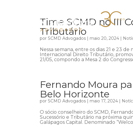
Time SCMD no III Co
Tributário
por
SCMD Advogados
|
maio 20, 2024
|
Notí
Nessa semana, entre os dias 21 e 23 de m
Internacional Direito Tributário, promov
21/05, compondo a Mesa 2 do Congresso,
Fernando Moura par
Belo Horizonte
por
SCMD Advogados
|
maio 17, 2024
|
Notíc
O sócio conselheiro do SCMD, Fernando
Sucessório e Tributário na próxima qui
Galápagos Capital. Denominado “Welco