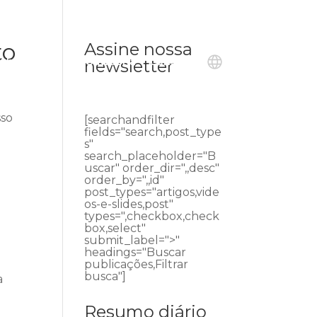
to
Assine nossa
ublicações
Ouvidoria
Contato
newsletter
sso
[searchandfilter
fields="search,post_type
s"
search_placeholder="B
uscar" order_dir=",,desc"
order_by=",,id"
post_types="artigos,vide
os-e-slides,post"
types=",checkbox,check
box,select"
submit_label=">"
headings="Buscar
publicações,Filtrar
busca"]
a
Resumo diário