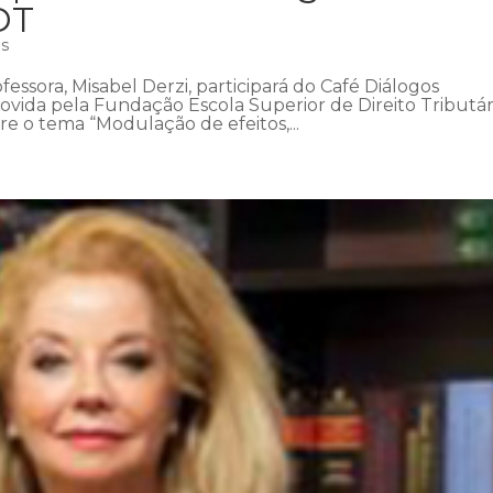
DT
as
fessora, Misabel Derzi, participará do Café Diálogos
ovida pela Fundação Escola Superior de Direito Tributár
bre o tema “Modulação de efeitos,...