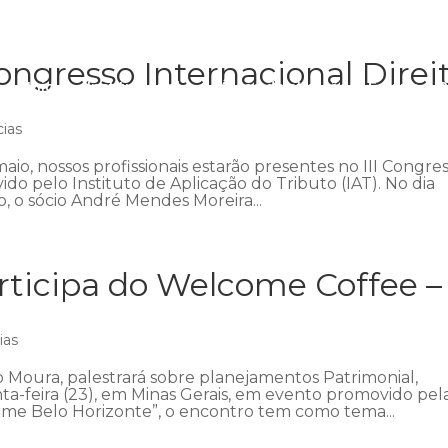
ngresso Internacional Direi
Início
Institucional
Áreas de atuação
Equipe
P
cias
aio, nossos profissionais estarão presentes no III Congre
ido pelo Instituto de Aplicação do Tributo (IAT). No dia
 o sócio André Mendes Moreira...
ticipa do Welcome Coffee –
ias
 Moura, palestrará sobre planejamentos Patrimonial,
nta-feira (23), em Minas Gerais, em evento promovido pel
me Belo Horizonte”, o encontro tem como tema...