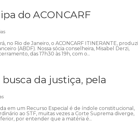
icipa do ACONCARF
ias
ecerá, no Rio de Janeiro, o ACONCARF ITINERANTE, produz
anceiro (ABDF). Nossa sócia conselheira, Misabel Derzi,
erramento, das 17h30 às 19h, com o...
 busca da justiça, pela
as
ada em um Recurso Especial é de índole constitucional,
ordinário ao STF, muitas vezes a Corte Suprema diverge,
ferior, por entender que a matéria é...