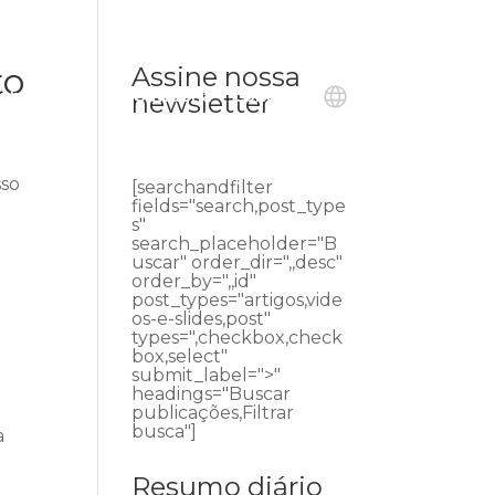
to
Assine nossa
ublicações
Ouvidoria
Contato
newsletter
sso
[searchandfilter
fields="search,post_type
s"
search_placeholder="B
uscar" order_dir=",,desc"
order_by=",,id"
post_types="artigos,vide
os-e-slides,post"
types=",checkbox,check
box,select"
submit_label=">"
headings="Buscar
publicações,Filtrar
busca"]
a
Resumo diário