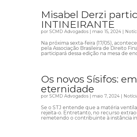
Misabel Derzi part
INTINEIRANTE
por
SCMD Advogados
|
maio 15, 2024
|
Notíc
Na próxima sexta-feira (17/05), acont
pela Associação Brasileira de Direito Fin
participará dessa edição na mesa de enc
Os novos Sísifos: em
eternidade
por
SCMD Advogados
|
maio 7, 2024
|
Notíci
Se o STJ entende que a matéria ventil
rejeita-o. Entretanto, no recurso extra
remetendo o contribuinte à instância in