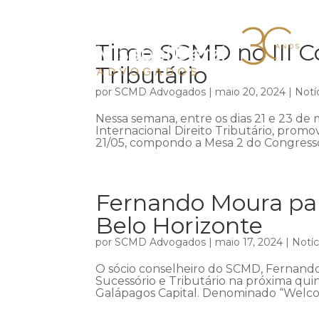
Time SCMD no III Co
Tributário
por
SCMD Advogados
|
maio 20, 2024
|
Notí
Nessa semana, entre os dias 21 e 23 de m
Internacional Direito Tributário, promov
21/05, compondo a Mesa 2 do Congresso,
Fernando Moura par
Belo Horizonte
por
SCMD Advogados
|
maio 17, 2024
|
Notíc
O sócio conselheiro do SCMD, Fernando
Sucessório e Tributário na próxima qui
Galápagos Capital. Denominado “Welco