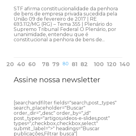
STF afirma constitucionalidade da penhora
de bens de empresa privada sucedida pela
União 09 de fevereiro de 2017 | RE
693.112/MG (RG) – Tema 355 | Plenário do
Supremo Tribunal Federal O Plenário, por
unanimidade, entendeu que é
constitucional a penhora de bens de...
20
40
60
78
79
80
81
82
100
120
140
Assine nossa newsletter
[searchandfilter fields="search,post_types"
search_placeholder="Buscar"
order_dir=",,desc" order_by=",,id"
post_types="artigos,videos-e-slides,post"
types=",checkbox,checkbox,select"
submit_label=">" headings="Buscar
publicações,Filtrar busca"]