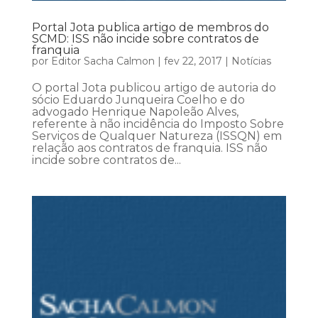
Portal Jota publica artigo de membros do
SCMD: ISS não incide sobre contratos de
franquia
por
Editor Sacha Calmon
|
fev 22, 2017
|
Notícias
O portal Jota publicou artigo de autoria do
sócio Eduardo Junqueira Coelho e do
advogado Henrique Napoleão Alves,
referente à não incidência do Imposto Sobre
Serviços de Qualquer Natureza (ISSQN) em
relação aos contratos de franquia. ISS não
incide sobre contratos de...