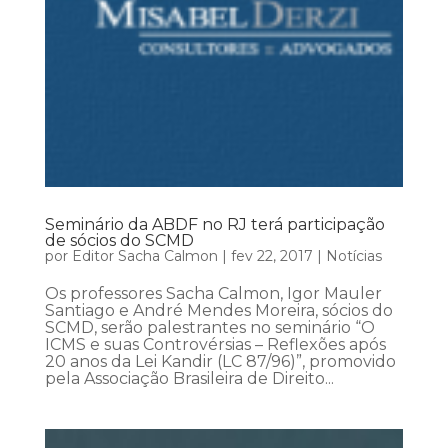
Seminário da ABDF no RJ terá participação
de sócios do SCMD
por
Editor Sacha Calmon
|
fev 22, 2017
|
Notícias
Os professores Sacha Calmon, Igor Mauler
Santiago e André Mendes Moreira, sócios do
SCMD, serão palestrantes no seminário “O
ICMS e suas Controvérsias – Reflexões após
20 anos da Lei Kandir (LC 87/96)”, promovido
pela Associação Brasileira de Direito...