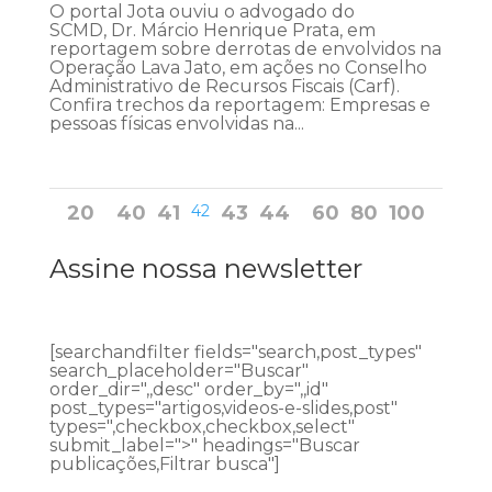
O portal Jota ouviu o advogado do
SCMD, Dr. Márcio Henrique Prata, em
reportagem sobre derrotas de envolvidos na
Operação Lava Jato, em ações no Conselho
Administrativo de Recursos Fiscais (Carf).
Confira trechos da reportagem: Empresas e
pessoas físicas envolvidas na...
20
40
41
42
43
44
60
80
100
Assine nossa newsletter
[searchandfilter fields="search,post_types"
search_placeholder="Buscar"
order_dir=",,desc" order_by=",,id"
post_types="artigos,videos-e-slides,post"
types=",checkbox,checkbox,select"
submit_label=">" headings="Buscar
publicações,Filtrar busca"]