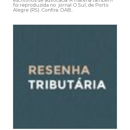
escritórios de advocacia. A matéria também
foi reproduzida no jornal O Sul, de Porto
Alegre (RS). Confira: OAB...