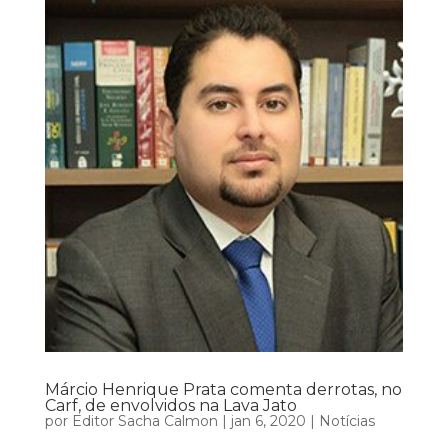
Márcio Henrique Prata comenta derrotas, no
Carf, de envolvidos na Lava Jato
por
Editor Sacha Calmon
|
jan 6, 2020
|
Notícias