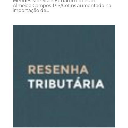
Mendes Moreira e Eduardo Lopes de
Almeida Campos. PIS/Cofins aumentado na
importação de...