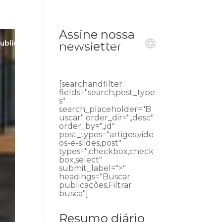
Assine nossa
ublicações
Ouvidoria
Contato
newsletter
[searchandfilter
fields="search,post_type
s"
search_placeholder="B
uscar" order_dir=",,desc"
order_by=",,id"
post_types="artigos,vide
os-e-slides,post"
types=",checkbox,check
box,select"
submit_label=">"
headings="Buscar
publicações,Filtrar
busca"]
Resumo diário