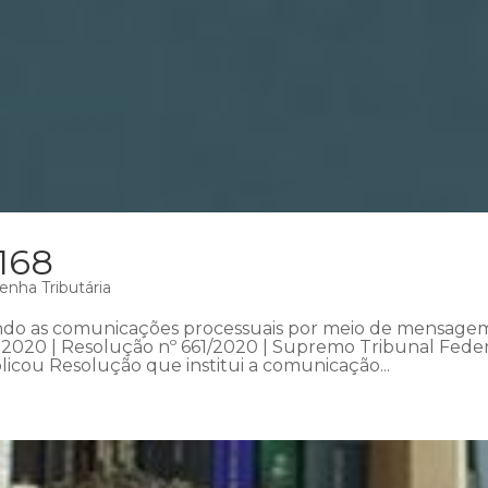
168
enha Tributária
ando as comunicações processuais por meio de mensage
de 2020 | Resolução nº 661/2020 | Supremo Tribunal Fede
icou Resolução que institui a comunicação...