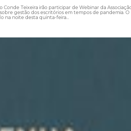
o Conde Teixeira irão participar de Webinar da Associaçã
t), sobre gestão dos escritórios em tempos de pandemia. O
o na noite desta quinta-feira...