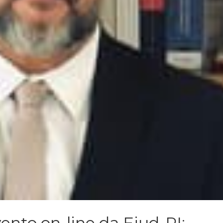
ento on-line da Ejud-PI: