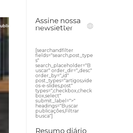
Assine nossa
ublicações
Ouvidoria
Contato
newsletter
[searchandfilter
fields="search,post_type
s"
search_placeholder="B
uscar" order_dir=",,desc"
order_by=",,id"
post_types="artigos,vide
os-e-slides,post"
types=",checkbox,check
box,select"
submit_label=">"
headings="Buscar
publicações,Filtrar
busca"]
Resumo diário