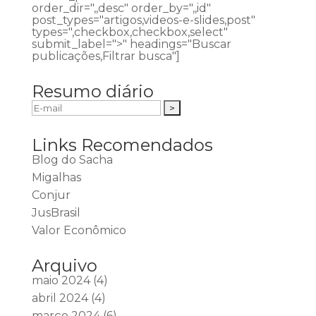
order_dir=",,desc" order_by=",,id"
post_types="artigos,videos-e-slides,post"
types=",checkbox,checkbox,select"
submit_label=">" headings="Buscar
publicações,Filtrar busca"]
Resumo diário
Links Recomendados
Blog do Sacha
Migalhas
Conjur
JusBrasil
Valor Econômico
Arquivo
maio 2024
(4)
abril 2024
(4)
março 2024
(6)