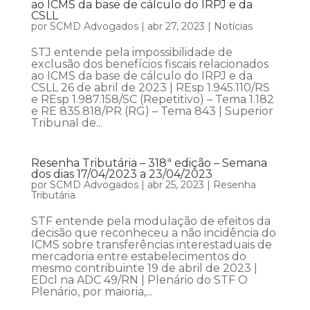
ao ICMS da base de cálculo do IRPJ e da
CSLL
por
SCMD Advogados
|
abr 27, 2023
|
Notícias
STJ entende pela impossibilidade de
exclusão dos benefícios fiscais relacionados
ao ICMS da base de cálculo do IRPJ e da
CSLL 26 de abril de 2023 | REsp 1.945.110/RS
e REsp 1.987.158/SC (Repetitivo) – Tema 1.182
e RE 835.818/PR (RG) – Tema 843 | Superior
Tribunal de...
Resenha Tributária – 318ª edição – Semana
dos dias 17/04/2023 a 23/04/2023
por
SCMD Advogados
|
abr 25, 2023
|
Resenha
Tributária
STF entende pela modulação de efeitos da
decisão que reconheceu a não incidência do
ICMS sobre transferências interestaduais de
mercadoria entre estabelecimentos do
mesmo contribuinte 19 de abril de 2023 |
EDcl na ADC 49/RN | Plenário do STF O
Plenário, por maioria,...