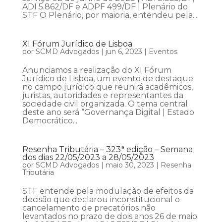
ADI 5.862/DF e ADPF 499/DF | Plenário do
STF O Plenário, por maioria, entendeu pela...
XI Fórum Jurídico de Lisboa
por
SCMD Advogados
|
jun 6, 2023
|
Eventos
Anunciamos a realização do XI Fórum
Jurídico de Lisboa, um evento de destaque
no campo jurídico que reunirá acadêmicos,
juristas, autoridades e representantes da
sociedade civil organizada. O tema central
deste ano será “Governança Digital | Estado
Democrático...
Resenha Tributária – 323ª edição – Semana
dos dias 22/05/2023 a 28/05/2023
por
SCMD Advogados
|
maio 30, 2023
|
Resenha
Tributária
STF entende pela modulação de efeitos da
decisão que declarou inconstitucional o
cancelamento de precatórios não
levantados no prazo de dois anos 26 de maio