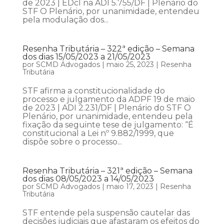
de 2023 | EDcl na ADI 5.755/DF | Plenário do
STF O Plenário, por unanimidade, entendeu
pela modulação dos...
Resenha Tributária – 322ª edição – Semana
dos dias 15/05/2023 a 21/05/2023
por
SCMD Advogados
|
maio 25, 2023
|
Resenha
Tributária
STF afirma a constitucionalidade do
processo e julgamento da ADPF 19 de maio
de 2023 | ADI 2.231/DF | Plenário do STF O
Plenário, por unanimidade, entendeu pela
fixação da seguinte tese de julgamento: “É
constitucional a Lei nº 9.882/1999, que
dispõe sobre o processo...
Resenha Tributária – 321ª edição – Semana
dos dias 08/05/2023 a 14/05/2023
por
SCMD Advogados
|
maio 17, 2023
|
Resenha
Tributária
STF entende pela suspensão cautelar das
decisões judiciais que afastaram os efeitos do