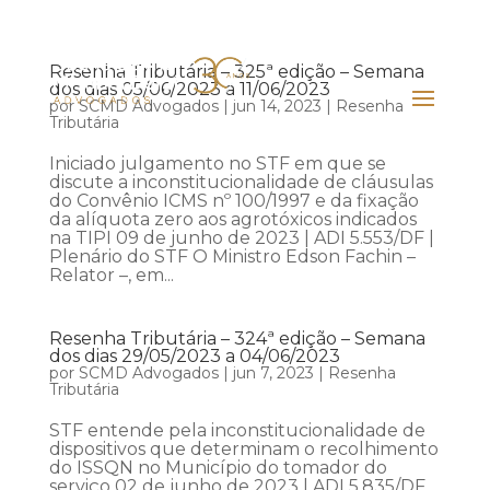
Resenha Tributária – 325ª edição – Semana
dos dias 05/06/2023 a 11/06/2023
por
SCMD Advogados
|
jun 14, 2023
|
Resenha
Tributária
Iniciado julgamento no STF em que se
discute a inconstitucionalidade de cláusulas
do Convênio ICMS nº 100/1997 e da fixação
da alíquota zero aos agrotóxicos indicados
na TIPI 09 de junho de 2023 | ADI 5.553/DF |
Plenário do STF O Ministro Edson Fachin –
Relator –, em...
Resenha Tributária – 324ª edição – Semana
dos dias 29/05/2023 a 04/06/2023
por
SCMD Advogados
|
jun 7, 2023
|
Resenha
Tributária
STF entende pela inconstitucionalidade de
dispositivos que determinam o recolhimento
do ISSQN no Município do tomador do
serviço 02 de junho de 2023 | ADI 5.835/DF,