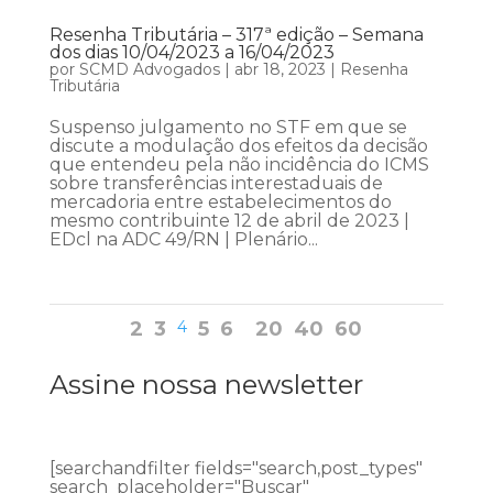
Resenha Tributária – 317ª edição – Semana
dos dias 10/04/2023 a 16/04/2023
por
SCMD Advogados
|
abr 18, 2023
|
Resenha
Tributária
Suspenso julgamento no STF em que se
discute a modulação dos efeitos da decisão
que entendeu pela não incidência do ICMS
sobre transferências interestaduais de
mercadoria entre estabelecimentos do
mesmo contribuinte 12 de abril de 2023 |
EDcl na ADC 49/RN | Plenário...
2
3
4
5
6
20
40
60
Assine nossa newsletter
[searchandfilter fields="search,post_types"
search_placeholder="Buscar"