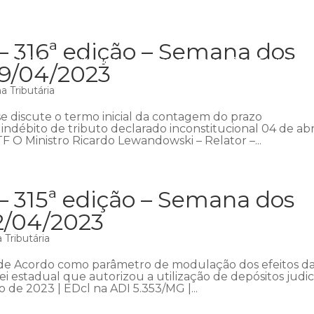
– 316ª edição – Semana dos
Início
Institucional
Áreas de atuação
Equipe
P
09/04/2023
 Tributária
 discute o termo inicial da contagem do prazo
indébito de tributo declarado inconstitucional 04 de abr
F O Ministro Ricardo Lewandowski – Relator –...
– 315ª edição – Semana dos
2/04/2023
Tributária
de Acordo como parâmetro de modulação dos efeitos d
ei estadual que autorizou a utilização de depósitos judici
 de 2023 | EDcl na ADI 5.353/MG |...