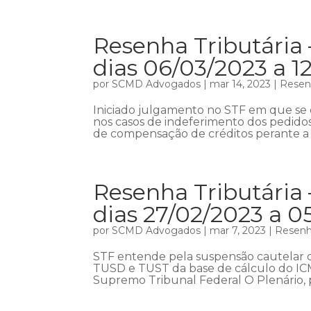
Resenha Tributária 
dias 06/03/2023 a 1
por
SCMD Advogados
|
mar 14, 2023
|
Resenh
Iniciado julgamento no STF em que se d
nos casos de indeferimento dos pedido
de compensação de créditos perante a R
Resenha Tributária 
dias 27/02/2023 a 0
por
SCMD Advogados
|
mar 7, 2023
|
Resenha
STF entende pela suspensão cautelar d
TUSD e TUST da base de cálculo do ICM
Supremo Tribunal Federal O Plenário, p