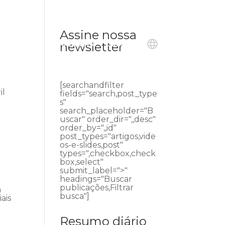
Assine nossa
ublicações
Ouvidoria
Contato
newsletter
[searchandfilter
il
fields="search,post_type
s"
search_placeholder="B
uscar" order_dir=",,desc"
order_by=",,id"
post_types="artigos,vide
os-e-slides,post"
types=",checkbox,check
box,select"
submit_label=">"
headings="Buscar
publicações,Filtrar
a
busca"]
ais
Resumo diário