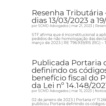
Resenha Tributária 
dias 13/03/2023 a 1
por
SCMD Advogados
|
mar 21, 2023
|
Resenh
STF afirma que é inconstitucional a ap
pedidos de não homologação das decla
março de 2023 | RE 796.939/RS (RG) – Te
Publicada Portaria 
definindo os códig
benefício fiscal do 
da Lei nº 14.148/202
por
SCMD Advogados
|
mar 15, 2023
|
Notíci
02 de janeiro de 2023 | Portaria nº 11.
publicou Portaria definindo os códigos