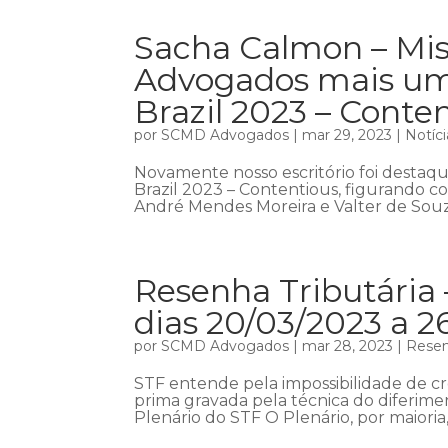
Sacha Calmon – Mis
Advogados mais um
Brazil 2023 – Conte
por
SCMD Advogados
|
mar 29, 2023
|
Notíci
Novamente nosso escritório foi destaq
Brazil 2023 – Contentious, figurando com
André Mendes Moreira e Valter de Souza
Resenha Tributária 
dias 20/03/2023 a 2
por
SCMD Advogados
|
mar 28, 2023
|
Resen
STF entende pela impossibilidade de c
prima gravada pela técnica do diferim
Plenário do STF O Plenário, por maioria,