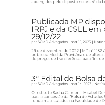
abrangidos pelo disposto no art. 4º da Lei
Publicada MP dispon
IRPJ e da CSLL em p
29/12/22
por
SCMD Advogados
|
mar 15, 2023
|
Notíci
29 de dezembro de 2022 | MP nº 1.152 /
publicou Medida Provisória que altera a
de preços de transferência para fins de
3° Edital de Bolsa 
por
SCMD Advogados
|
mar 14, 2023
|
Notíci
O Instituto Sacha Calmon – Misabel Der
para a concessão da “Bolsa de Estudos 
renda matriculados na Faculdade de Dir