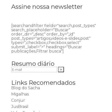
Assine nossa newsletter
[searchandfilter fields="search,post_types"
search_placeholder="Buscar"
order_dir=",,desc" order_by=",,id"
post_types="artigos,videos-e-slides,post"
types=",checkbox,checkbox,select"
submit_label=">" headings="Buscar
publicações,Filtrar busca"]
Resumo diário
Links Recomendados
Blog do Sacha
Migalhas
Conjur
JusBrasil