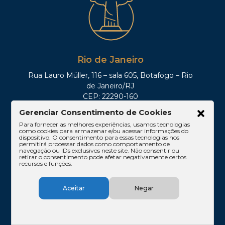
Rio de Janeiro
Rua Lauro Müller, 116 – sala 605, Botafogo – Rio
de Janeiro/RJ
CEP: 22290-160
Tel: (21)3212-0100
Gerenciar Consentimento de Cookies
Para fornecer as melhores experiências, usamos tecnologias
como cookies para armazenar e/ou acessar informações do
dispositivo. O consentimento para essas tecnologias nos
permitirá processar dados como comportamento de
navegação ou IDs exclusivos neste site. Não consentir ou
retirar o consentimento pode afetar negativamente certos
recursos e funções.
Aceitar
Negar
Brasília
SHIS QI 11, Conj. 10, Casa 05, Lago Sul – Brasília/DF
CEP: 71625-300