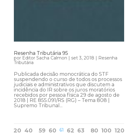
Resenha Tributária 95
por
Editor Sacha Calmon
|
set 3, 2018
|
Resenha
Tributária
Publicada decisão monocrática do STF
suspendendo o curso de todos os processos
judiciais e administrativos que discutem a
incidência do IR sobre os juros moratórios
recebidos por pessoa física 29 de agosto de
2018 | RE 855.091/RS (RG) – Tema 808 |
Supremo Tribunal...
20
40
59
60
61
62
63
80
100
120