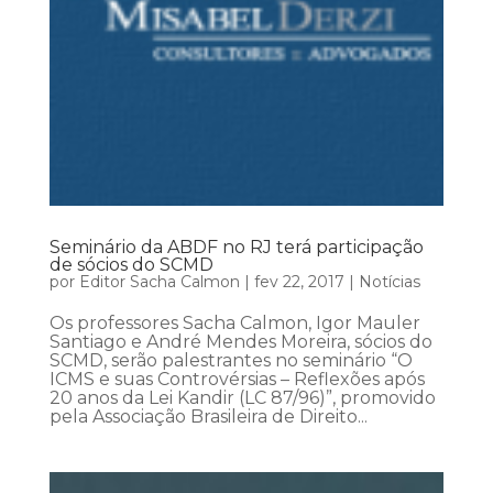
Seminário da ABDF no RJ terá participação
de sócios do SCMD
por
Editor Sacha Calmon
|
fev 22, 2017
|
Notícias
Os professores Sacha Calmon, Igor Mauler
Santiago e André Mendes Moreira, sócios do
SCMD, serão palestrantes no seminário “O
ICMS e suas Controvérsias – Reflexões após
20 anos da Lei Kandir (LC 87/96)”, promovido
pela Associação Brasileira de Direito...