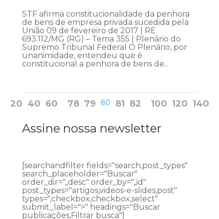
STF afirma constitucionalidade da penhora
de bens de empresa privada sucedida pela
União 09 de fevereiro de 2017 | RE
693.112/MG (RG) – Tema 355 | Plenário do
Supremo Tribunal Federal O Plenário, por
unanimidade, entendeu que é
constitucional a penhora de bens de...
20
40
60
78
79
80
81
82
100
120
140
Assine nossa newsletter
[searchandfilter fields="search,post_types"
search_placeholder="Buscar"
order_dir=",,desc" order_by=",,id"
post_types="artigos,videos-e-slides,post"
types=",checkbox,checkbox,select"
submit_label=">" headings="Buscar
publicações,Filtrar busca"]