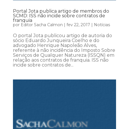
Portal Jota publica artigo de membros do
SCMD: ISS não incide sobre contratos de
franquia
por
Editor Sacha Calmon
|
fev 22, 2017
|
Notícias
O portal Jota publicou artigo de autoria do
sócio Eduardo Junqueira Coelho e do
advogado Henrique Napoleão Alves,
referente à não incidência do Imposto Sobre
Serviços de Qualquer Natureza (ISSQN) em
relação aos contratos de franquia. ISS não
incide sobre contratos de...