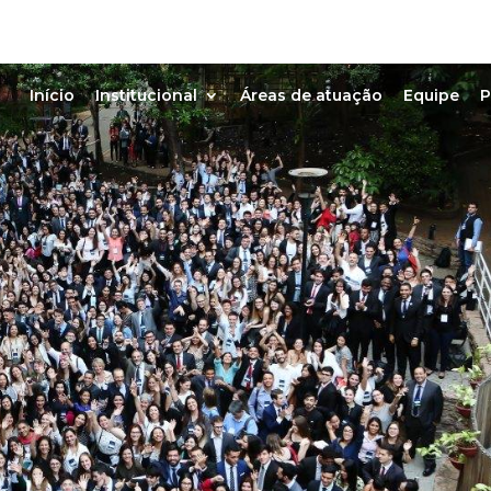
Início
Institucional
Áreas de atuação
Equipe
P