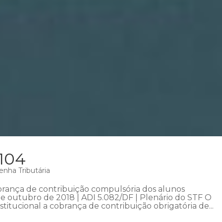
 104
enha Tributária
obrança de contribuição compulsória dos alunos
de outubro de 2018 | ADI 5.082/DF | Plenário do STF O
stitucional a cobrança de contribuição obrigatória de...