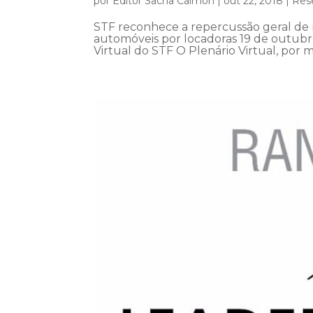
por
Editor Sacha Calmon
|
out 22, 2018
|
Rese
STF reconhece a repercussão geral de 
automóveis por locadoras 19 de outubro
Virtual do STF O Plenário Virtual, por m