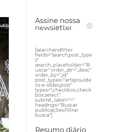
Assine nossa
ublicações
Ouvidoria
Contato
newsletter
[searchandfilter
fields="search,post_type
s"
search_placeholder="B
uscar" order_dir=",,desc"
order_by=",,id"
post_types="artigos,vide
os-e-slides,post"
types=",checkbox,check
box,select"
submit_label=">"
headings="Buscar
publicações,Filtrar
busca"]
Resumo diário