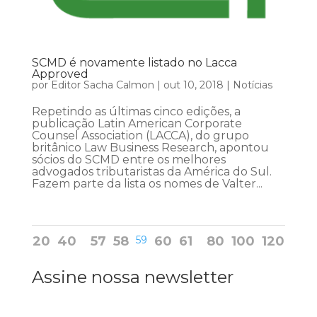
SCMD é novamente listado no Lacca
Approved
por
Editor Sacha Calmon
|
out 10, 2018
|
Notícias
Repetindo as últimas cinco edições, a
publicação Latin American Corporate
Counsel Association (LACCA), do grupo
britânico Law Business Research, apontou
sócios do SCMD entre os melhores
advogados tributaristas da América do Sul.
Fazem parte da lista os nomes de Valter...
20
40
57
58
59
60
61
80
100
120
Assine nossa newsletter