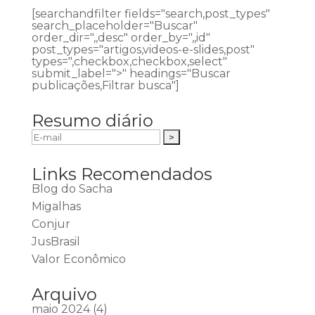
[searchandfilter fields="search,post_types"
search_placeholder="Buscar"
order_dir=",,desc" order_by=",,id"
post_types="artigos,videos-e-slides,post"
types=",checkbox,checkbox,select"
submit_label=">" headings="Buscar
publicações,Filtrar busca"]
Resumo diário
Links Recomendados
Blog do Sacha
Migalhas
Conjur
JusBrasil
Valor Econômico
Arquivo
maio 2024
(4)