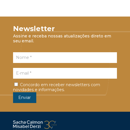
Newsletter
Assine e receba nossas atualizações direto em
seu email.
Concordo em receber newsletters com
novidades e informações.