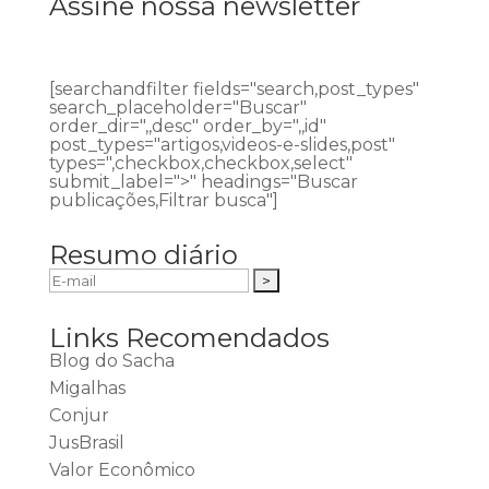
Assine nossa newsletter
[searchandfilter fields="search,post_types"
search_placeholder="Buscar"
order_dir=",,desc" order_by=",,id"
post_types="artigos,videos-e-slides,post"
types=",checkbox,checkbox,select"
submit_label=">" headings="Buscar
publicações,Filtrar busca"]
Resumo diário
Links Recomendados
Blog do Sacha
Migalhas
Conjur
JusBrasil
Valor Econômico