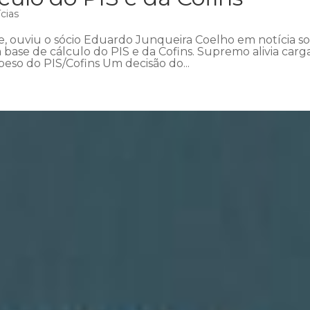
cias
e, ouviu o sócio Eduardo Junqueira Coelho em notícia s
 base de cálculo do PIS e da Cofins. Supremo alivia carg
peso do PIS/Cofins Um decisão do...