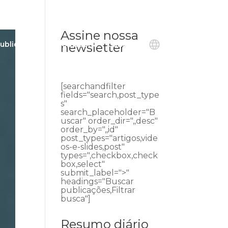
Assine nossa
ublicações
Ouvidoria
Contato
newsletter
[searchandfilter
fields="search,post_type
s"
search_placeholder="B
uscar" order_dir=",,desc"
order_by=",,id"
post_types="artigos,vide
os-e-slides,post"
types=",checkbox,check
box,select"
submit_label=">"
headings="Buscar
publicações,Filtrar
busca"]
Resumo diário