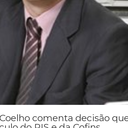
 Coelho comenta decisão qu
culo do PIS e da Cofins