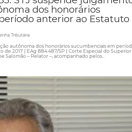
ônoma dos honorários
eríodo anterior ao Estatuto
enha Tributária
ção autônoma dos honorários sucumbenciais em perío
o de 2017 | EAg 884.487/SP | Corte Especial do Superior
ipe Salomão – Relator –, acompanhado pelos...