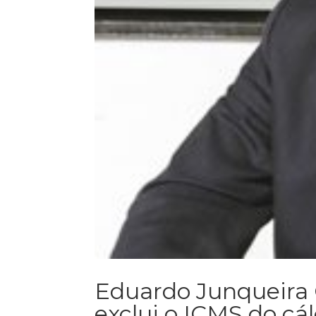
Eduardo Junqueira
exclui o ICMS do cál