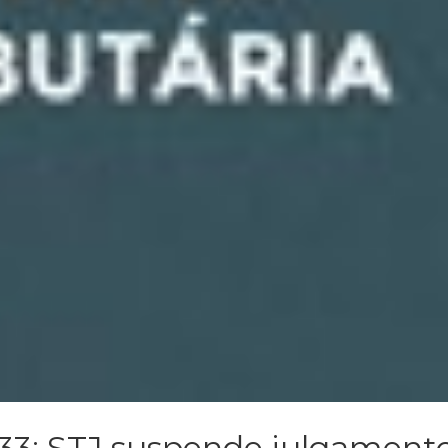
 33: STJ suspende julgament