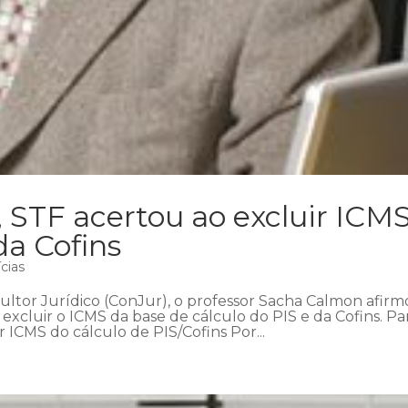
 STF acertou ao excluir ICM
da Cofins
cias
sultor Jurídico (ConJur), o professor Sacha Calmon afir
xcluir o ICMS da base de cálculo do PIS e da Cofins. Pa
ICMS do cálculo de PIS/Cofins Por...