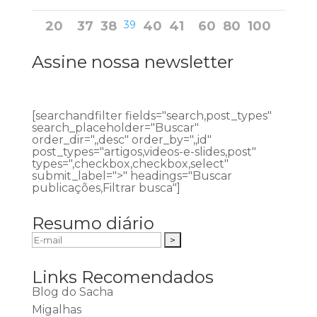
20
37
38
39
40
41
60
80
100
Assine nossa newsletter
[searchandfilter fields="search,post_types"
search_placeholder="Buscar"
order_dir=",,desc" order_by=",,id"
post_types="artigos,videos-e-slides,post"
types=",checkbox,checkbox,select"
submit_label=">" headings="Buscar
publicações,Filtrar busca"]
Resumo diário
Links Recomendados
Blog do Sacha
Migalhas