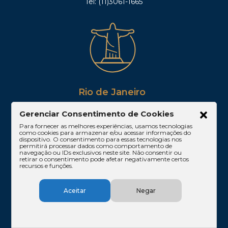
Tel: (11)3061-1665
Rio de Janeiro
Rua Lauro Müller, 116 – sala 605, Botafogo – Rio
Gerenciar Consentimento de Cookies
de Janeiro/RJ
Para fornecer as melhores experiências, usamos tecnologias
CEP: 22290-160
como cookies para armazenar e/ou acessar informações do
Tel: (21)3212-0100
dispositivo. O consentimento para essas tecnologias nos
permitirá processar dados como comportamento de
navegação ou IDs exclusivos neste site. Não consentir ou
retirar o consentimento pode afetar negativamente certos
recursos e funções.
Aceitar
Negar