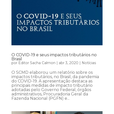
O COVID-19 e seus impactos tributários no
Brasil
por
Editor Sacha Calmon
|
abr 3, 2020
|
Notícias
O SCMD elaborou um relatório sobre os
impactos tributários, no Brasil, da pandemia
do COVID-19. A apresentação destaca as
principais medidas de impacto tributário
adotadas pelo Governo Federal, órgãos
administrativos, Procuradoria Geral da
Fazenda Nacional (PGFN) e...