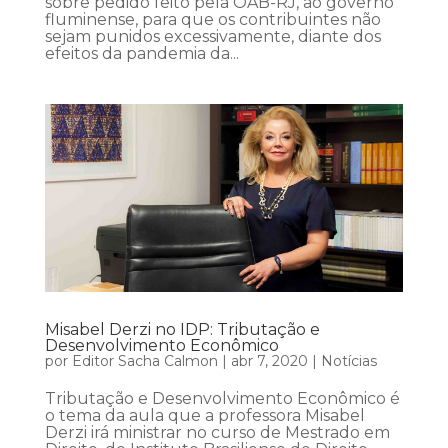
sobre pedido feito pela OAB-RJ, ao governo
fluminense, para que os contribuintes não
sejam punidos excessivamente, diante dos
efeitos da pandemia da...
Misabel Derzi no IDP: Tributação e
Desenvolvimento Econômico
por
Editor Sacha Calmon
|
abr 7, 2020
|
Notícias
Tributação e Desenvolvimento Econômico é
o tema da aula que a professora Misabel
Derzi irá ministrar no curso de Mestrado em