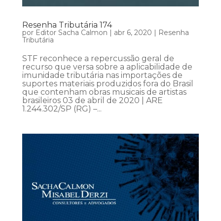
Resenha Tributária 174
por
Editor Sacha Calmon
|
abr 6, 2020
|
Resenha
Tributária
STF reconhece a repercussão geral de
recurso que versa sobre a aplicabilidade de
imunidade tributária nas importações de
suportes materiais produzidos fora do Brasil
que contenham obras musicais de artistas
brasileiros 03 de abril de 2020 | ARE
1.244.302/SP (RG) –...