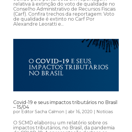
relativa à extinção do voto de qualidade no
Conselho Administrativo de Recursos Fiscais
(Carf). Confira trechos da reportagem: Voto
de qualidade é extinto no Carf Por
Alexandre Leoratti e...
Covid-19 e seus impactos tributários no Brasil
– 15/04
por
Editor Sacha Calmon
|
abr 16, 2020
|
Notícias
O SCMD elaborou um relatório sobre os
impactos tributários, no Brasil, da pandemia