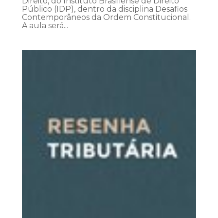
Direito, do Instituto Brasiliense de Direito
Público (IDP), dentro da disciplina Desafios
Contemporâneos da Ordem Constitucional.
A aula será...