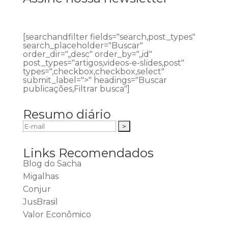
[searchandfilter fields="search,post_types"
search_placeholder="Buscar"
order_dir=",,desc" order_by=",,id"
post_types="artigos,videos-e-slides,post"
types=",checkbox,checkbox,select"
submit_label=">" headings="Buscar
publicações,Filtrar busca"]
Resumo diário
Links Recomendados
Blog do Sacha
Migalhas
Conjur
JusBrasil
Valor Econômico