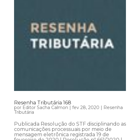
Resenha Tributária 168
por
Editor Sacha Calmon
|
fev 28, 2020
|
Resenha
Tributária
Publicada Resolução do STF disciplinando as
comunicações processuais por meio de
mensagem eletrônica registrada 19 de
fevereiro de 2020 | Resolução nº 661/2020 |