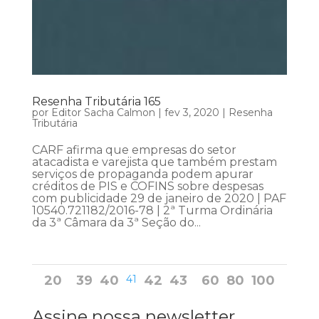
Resenha Tributária 165
por
Editor Sacha Calmon
|
fev 3, 2020
|
Resenha
Tributária
CARF afirma que empresas do setor
atacadista e varejista que também prestam
serviços de propaganda podem apurar
créditos de PIS e COFINS sobre despesas
com publicidade 29 de janeiro de 2020 | PAF
10540.721182/2016-78 | 2ª Turma Ordinária
da 3ª Câmara da 3ª Seção do...
20
39
40
41
42
43
60
80
100
Assine nossa newsletter