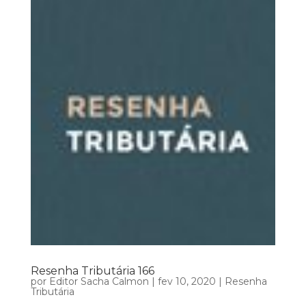
Resenha Tributária 166
por
Editor Sacha Calmon
|
fev 10, 2020
|
Resenha
Tributária