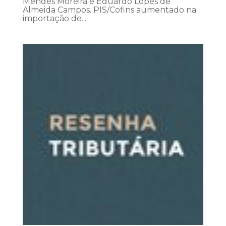
Mendes Moreira e Eduardo Lopes de
Almeida Campos. PIS/Cofins aumentado na
importação de...