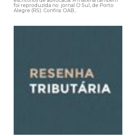
escritórios de advocacia. A matéria também
foi reproduzida no jornal O Sul, de Porto
Alegre (RS). Confira: OAB...