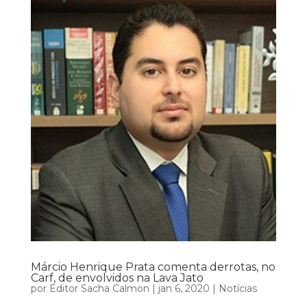
Márcio Henrique Prata comenta derrotas, no
Carf, de envolvidos na Lava Jato
por
Editor Sacha Calmon
|
jan 6, 2020
|
Notícias