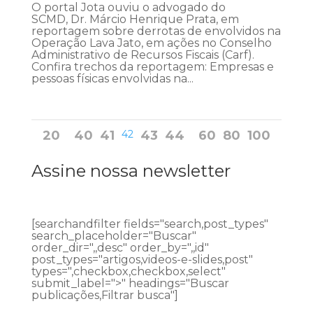
O portal Jota ouviu o advogado do
SCMD, Dr. Márcio Henrique Prata, em
reportagem sobre derrotas de envolvidos na
Operação Lava Jato, em ações no Conselho
Administrativo de Recursos Fiscais (Carf).
Confira trechos da reportagem: Empresas e
pessoas físicas envolvidas na...
20
40
41
42
43
44
60
80
100
Assine nossa newsletter
[searchandfilter fields="search,post_types"
search_placeholder="Buscar"
order_dir=",,desc" order_by=",,id"
post_types="artigos,videos-e-slides,post"
types=",checkbox,checkbox,select"
submit_label=">" headings="Buscar
publicações,Filtrar busca"]