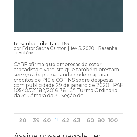
Resenha Tributária 165
por
Editor Sacha Calmon
|
fev 3, 2020
|
Resenha
Tributária
CARF afirma que empresas do setor
atacadista e varejista que também prestam
serviços de propaganda podem apurar
créditos de PIS e COFINS sobre despesas
com publicidade 29 de janeiro de 2020 | PAF
10540.721182/2016-78 | 2ª Turma Ordinária
da 3ª Câmara da 3ª Seção do...
20
39
40
41
42
43
60
80
100
Assine nossa newsletter