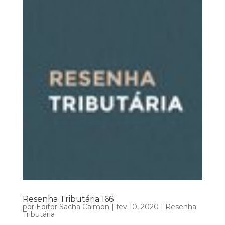
Resenha Tributária 166
por
Editor Sacha Calmon
|
fev 10, 2020
|
Resenha
Tributária