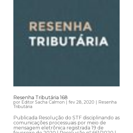
Resenha Tributária 168
por
Editor Sacha Calmon
|
fev 28, 2020
|
Resenha
Tributária
Publicada Resolução do STF disciplinando as
comunicações processuais por meio de
mensagem eletrônica registrada 19 de
fevereiro de 2020 | Resolução nº 661/2020 |