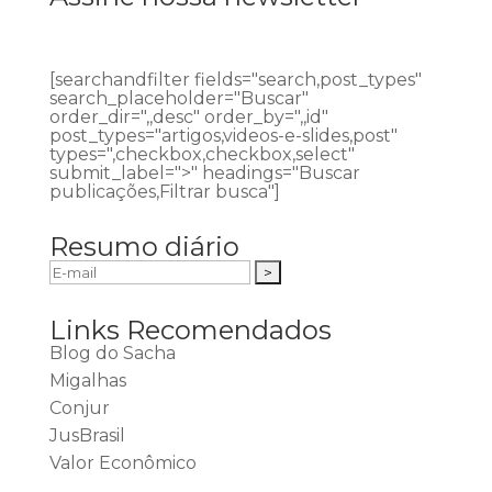
[searchandfilter fields="search,post_types"
search_placeholder="Buscar"
order_dir=",,desc" order_by=",,id"
post_types="artigos,videos-e-slides,post"
types=",checkbox,checkbox,select"
submit_label=">" headings="Buscar
publicações,Filtrar busca"]
Resumo diário
Links Recomendados
Blog do Sacha
Migalhas
Conjur
JusBrasil
Valor Econômico