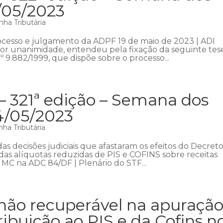
1/05/2023
ha Tributária
rocesso e julgamento da ADPF 19 de maio de 2023 | ADI
 por unanimidade, entendeu pela fixação da seguinte tes
º 9.882/1999, que dispõe sobre o processo...
– 321ª edição – Semana dos
4/05/2023
ha Tributária
s decisões judiciais que afastaram os efeitos do Decreto
o das alíquotas reduzidas de PIS e COFINS sobre receitas
 MC na ADC 84/DF | Plenário do STF...
não recuperável na apuraçã
ribuição ao PIS e da Cofins n