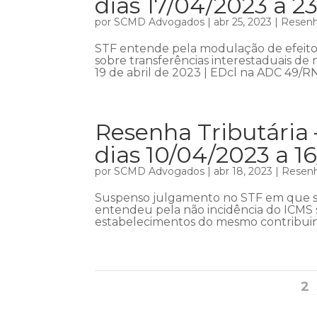
dias 17/04/2023 a 2
por
SCMD Advogados
|
abr 25, 2023
|
Resenha
STF entende pela modulação de efeito
sobre transferências interestaduais d
19 de abril de 2023 | EDcl na ADC 49/RN 
Resenha Tributária 
dias 10/04/2023 a 1
por
SCMD Advogados
|
abr 18, 2023
|
Resenh
Suspenso julgamento no STF em que se
entendeu pela não incidência do ICMS s
estabelecimentos do mesmo contribuinte
2