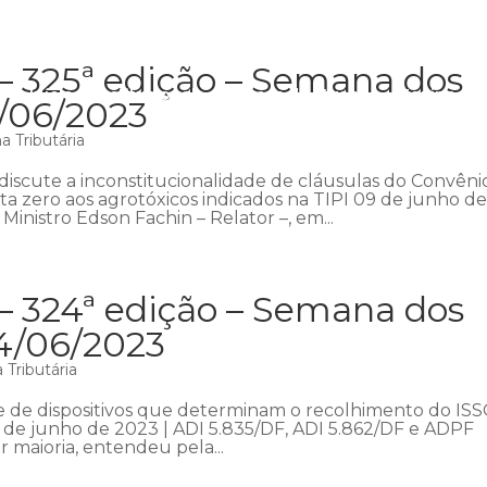
– 325ª edição – Semana dos
Início
Institucional
Áreas de atuação
Equipe
P
1/06/2023
 Tributária
iscute a inconstitucionalidade de cláusulas do Convêni
ta zero aos agrotóxicos indicados na TIPI 09 de junho d
Ministro Edson Fachin – Relator –, em...
– 324ª edição – Semana dos
04/06/2023
Tributária
e de dispositivos que determinam o recolhimento do IS
 de junho de 2023 | ADI 5.835/DF, ADI 5.862/DF e ADPF
r maioria, entendeu pela...