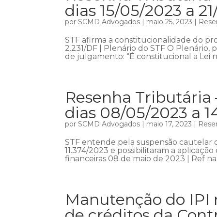
dias 15/05/2023 a 2
por
SCMD Advogados
|
maio 25, 2023
|
Resen
STF afirma a constitucionalidade do p
2.231/DF | Plenário do STF O Plenário,
de julgamento: “É constitucional a Lei n
Resenha Tributária 
dias 08/05/2023 a 1
por
SCMD Advogados
|
maio 17, 2023
|
Resen
STF entende pela suspensão cautelar da
11.374/2023 e possibilitaram a aplicaçã
financeiras 08 de maio de 2023 | Ref na
Manutenção do IPI 
de créditos da Cont