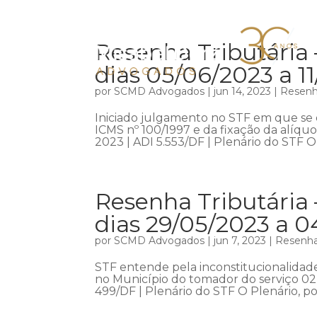
Resenha Tributária 
dias 05/06/2023 a 1
por
SCMD Advogados
|
jun 14, 2023
|
Resenha
Iniciado julgamento no STF em que se d
ICMS nº 100/1997 e da fixação da alíquo
2023 | ADI 5.553/DF | Plenário do STF O 
Resenha Tributária 
dias 29/05/2023 a 
por
SCMD Advogados
|
jun 7, 2023
|
Resenha 
STF entende pela inconstitucionalidad
no Município do tomador do serviço 02
499/DF | Plenário do STF O Plenário, po