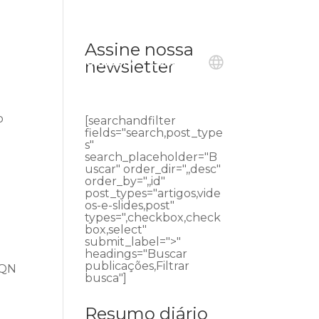
Assine nossa
ublicações
Ouvidoria
Contato
newsletter
o
[searchandfilter
e
fields="search,post_type
s"
search_placeholder="B
uscar" order_dir=",,desc"
order_by=",,id"
post_types="artigos,vide
os-e-slides,post"
types=",checkbox,check
box,select"
submit_label=">"
headings="Buscar
publicações,Filtrar
SQN
busca"]
Resumo diário