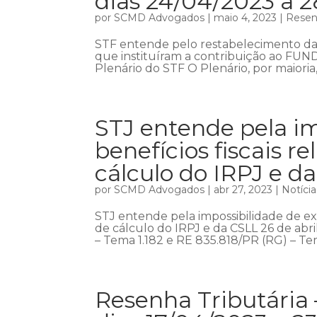
dias 24/04/2023 a 
por
SCMD Advogados
|
maio 4, 2023
|
Resenh
STF entende pelo restabelecimento da e
que instituíram a contribuição ao FUN
Plenário do STF O Plenário, por maioria
STJ entende pela im
benefícios fiscais 
cálculo do IRPJ e d
por
SCMD Advogados
|
abr 27, 2023
|
Notícia
STJ entende pela impossibilidade de exc
de cálculo do IRPJ e da CSLL 26 de abril
– Tema 1.182 e RE 835.818/PR (RG) – Tem
Resenha Tributária 