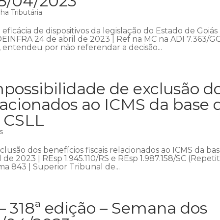
28/04/2023
a Tributária
ficácia de dispositivos da legislação do Estado de Goiás
DEINFRA 24 de abril de 2023 | Ref na MC na ADI 7.363/GO
, entendeu por não referendar a decisão...
possibilidade de exclusão d
relacionados ao ICMS da base 
a CSLL
s
lusão dos benefícios fiscais relacionados ao ICMS da ba
 de 2023 | REsp 1.945.110/RS e REsp 1.987.158/SC (Repetit
a 843 | Superior Tribunal de...
– 318ª edição – Semana dos