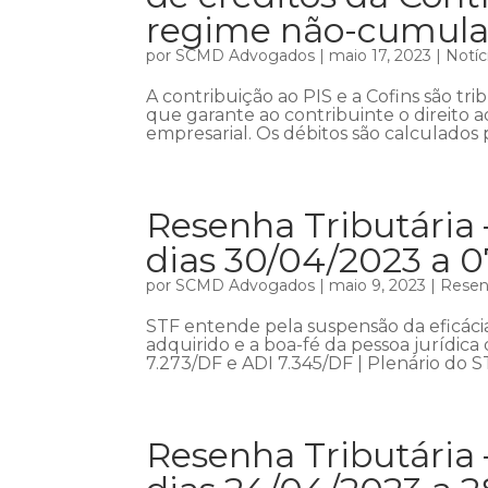
regime não-cumula
por
SCMD Advogados
|
maio 17, 2023
|
Notíc
A contribuição ao PIS e a Cofins são tr
que garante ao contribuinte o direito a
empresarial. Os débitos são calculados p
Resenha Tributária
dias 30/04/2023 a 
por
SCMD Advogados
|
maio 9, 2023
|
Resenh
STF entende pela suspensão da eficáci
adquirido e a boa-fé da pessoa jurídic
7.273/DF e ADI 7.345/DF | Plenário do 
Resenha Tributária 