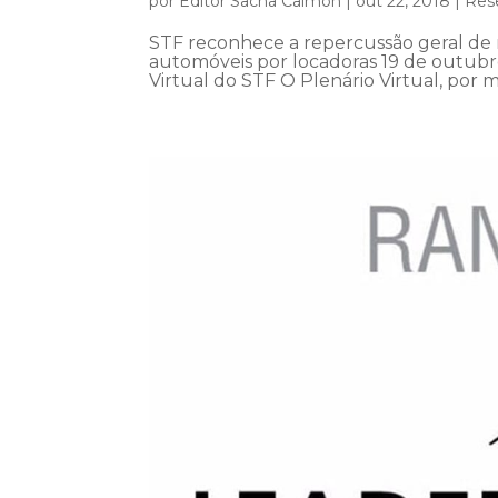
por
Editor Sacha Calmon
|
out 22, 2018
|
Rese
STF reconhece a repercussão geral de 
automóveis por locadoras 19 de outubro
Virtual do STF O Plenário Virtual, por m