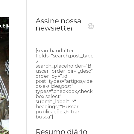
Assine nossa
ublicações
Ouvidoria
Contato
newsletter
[searchandfilter
fields="search,post_type
s"
search_placeholder="B
uscar" order_dir=",,desc"
order_by=",,id"
post_types="artigos,vide
os-e-slides,post"
types=",checkbox,check
box,select"
submit_label=">"
headings="Buscar
publicações,Filtrar
busca"]
Resumo diário