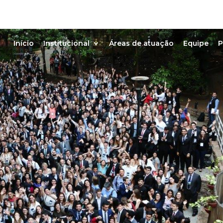
Início
Institucional
Áreas de atuação
Equipe
P