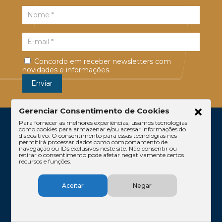
Concordo em receber newsletters com
novidades e informações.
Gerenciar Consentimento de Cookies
Para fornecer as melhores experiências, usamos tecnologias
como cookies para armazenar e/ou acessar informações do
dispositivo. O consentimento para essas tecnologias nos
permitirá processar dados como comportamento de
navegação ou IDs exclusivos neste site. Não consentir ou
retirar o consentimento pode afetar negativamente certos
recursos e funções.
Escritório
Atuação
Equipe
Conteúdos
Aceitar
Negar
Contato
Código de Ética