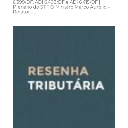
6.399/DF, ADI 6.403/DF e ADI 6.415/DF |
Plenário do STF O Ministro Marco Aurélio –
Relator –...