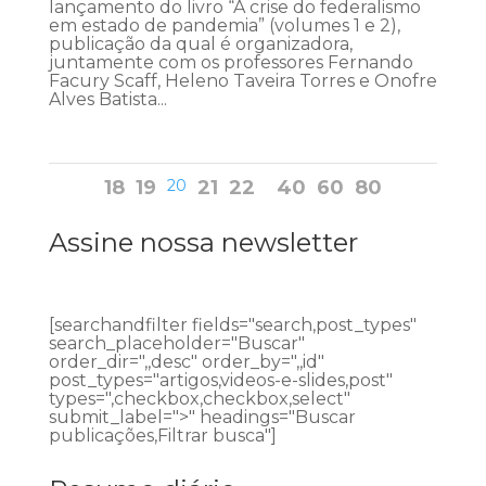
lançamento do livro “A crise do federalismo
em estado de pandemia” (volumes 1 e 2),
publicação da qual é organizadora,
juntamente com os professores Fernando
Facury Scaff, Heleno Taveira Torres e Onofre
Alves Batista...
18
19
20
21
22
40
60
80
Assine nossa newsletter
[searchandfilter fields="search,post_types"
search_placeholder="Buscar"
order_dir=",,desc" order_by=",,id"
post_types="artigos,videos-e-slides,post"
types=",checkbox,checkbox,select"
submit_label=">" headings="Buscar
publicações,Filtrar busca"]