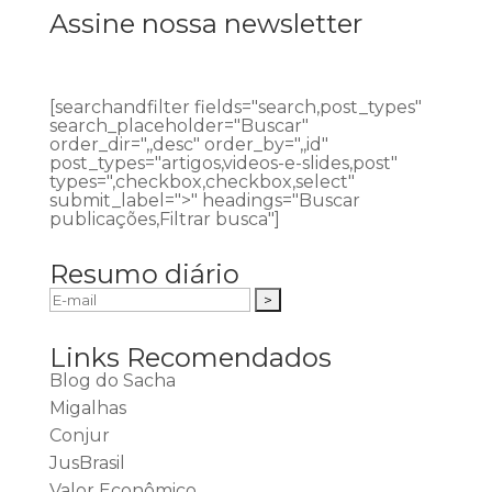
Assine nossa newsletter
[searchandfilter fields="search,post_types"
search_placeholder="Buscar"
order_dir=",,desc" order_by=",,id"
post_types="artigos,videos-e-slides,post"
types=",checkbox,checkbox,select"
submit_label=">" headings="Buscar
publicações,Filtrar busca"]
Resumo diário
Links Recomendados
Blog do Sacha
Migalhas
Conjur
JusBrasil
Valor Econômico