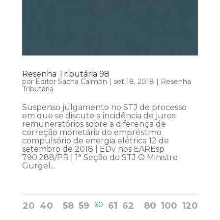
Resenha Tributária 98
por
Editor Sacha Calmon
|
set 18, 2018
|
Resenha
Tributária
Suspenso julgamento no STJ de processo
em que se discute a incidência de juros
remuneratórios sobre a diferença de
correção monetária do empréstimo
compulsório de energia elétrica 12 de
setembro de 2018 | EDv nos EAREsp
790.288/PR | 1ª Seção do STJ O Ministro
Gurgel...
20
40
58
59
60
61
62
80
100
120