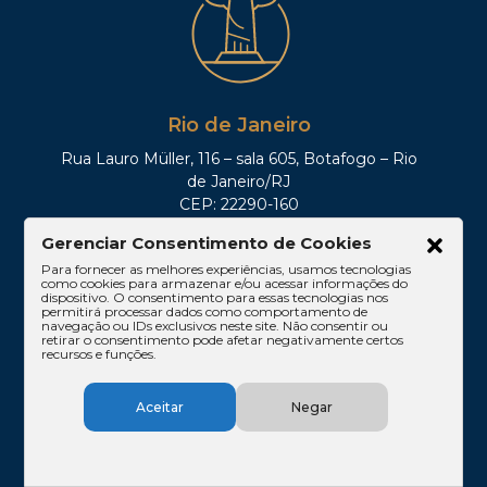
Rio de Janeiro
Rua Lauro Müller, 116 – sala 605, Botafogo – Rio
de Janeiro/RJ
CEP: 22290-160
Tel: (21)3212-0100
Gerenciar Consentimento de Cookies
Para fornecer as melhores experiências, usamos tecnologias
como cookies para armazenar e/ou acessar informações do
dispositivo. O consentimento para essas tecnologias nos
permitirá processar dados como comportamento de
navegação ou IDs exclusivos neste site. Não consentir ou
retirar o consentimento pode afetar negativamente certos
recursos e funções.
Aceitar
Negar
Brasília
SHIS QI 11, Conj. 10, Casa 05, Lago Sul – Brasília/DF
CEP: 71625-300