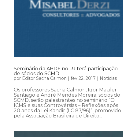
Seminário da ABDF no RJ terá participação
de sócios do SCMD
por
Editor Sacha Calmon
|
fev 22, 2017
|
Notícias
Os professores Sacha Calmon, Igor Mauler
Santiago e André Mendes Moreira, sócios do
SCMD, serão palestrantes no seminário “O
ICMS e suas Controvérsias – Reflexões após
20 anos da Lei Kandir (LC 87/96)”, promovido
pela Associação Brasileira de Direito...