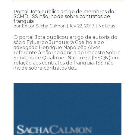
Portal Jota publica artigo de membros do
SCMD: ISS não incide sobre contratos de
franquia
por
Editor Sacha Calmon
|
fev 22, 2017
|
Notícias
O portal Jota publicou artigo de autoria do
sócio Eduardo Junqueira Coelho e do
advogado Henrique Napoleão Alves,
referente à não incidência do Imposto Sobre
Serviços de Qualquer Natureza (ISSQN) em
relação aos contratos de franquia. ISS não
incide sobre contratos de...