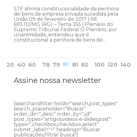
STF afirma constitucionalidade da penhora
de bens de empresa privada sucedida pela
União 09 de fevereiro de 2017 | RE
693.112/MG (RG) – Tema 355 | Plenário do
Supremo Tribunal Federal O Plenário, por
unanimidade, entendeu que é
constitucional a penhora de bens de...
20
40
60
78
79
80
81
82
100
120
140
Assine nossa newsletter
[searchandfilter fields="search,post_types"
search_placeholder="Buscar"
order_dir=",,desc" order_by=",,id"
post_types="artigos,videos-e-slides,post"
types=",checkbox,checkbox,select"
submit_label=">" headings="Buscar
publicações,Filtrar busca"]