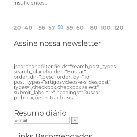
insuficientes...
20
40
56
57
58
59
60
80
100
120
Assine nossa newsletter
[searchandfilter fields="search,post_types"
search_placeholder="Buscar"
order_dir=",,desc" order_by=",,id"
post_types="artigos,videos-e-slides,post"
types=",checkbox,checkbox,select"
submit_label=">" headings="Buscar
publicações,Filtrar busca"]
Resumo diário
Links Recomendados