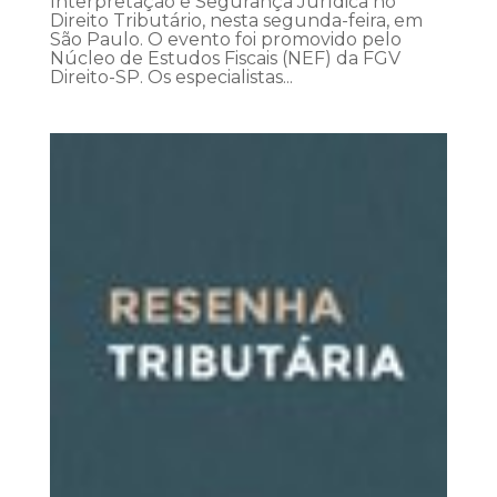
Interpretação e Segurança Jurídica no
Direito Tributário, nesta segunda-feira, em
São Paulo. O evento foi promovido pelo
Núcleo de Estudos Fiscais (NEF) da FGV
Direito-SP. Os especialistas...