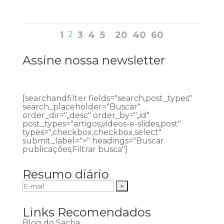
1
2
3
4
5
20
40
60
Assine nossa newsletter
[searchandfilter fields="search,post_types"
search_placeholder="Buscar"
order_dir=",,desc" order_by=",,id"
post_types="artigos,videos-e-slides,post"
types=",checkbox,checkbox,select"
submit_label=">" headings="Buscar
publicações,Filtrar busca"]
Resumo diário
Links Recomendados
Blog do Sacha