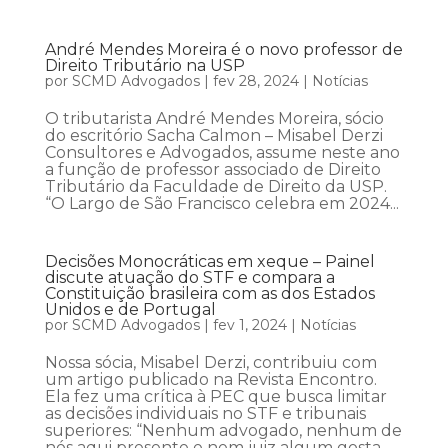
André Mendes Moreira é o novo professor de
Direito Tributário na USP
por
SCMD Advogados
|
fev 28, 2024
|
Notícias
O tributarista André Mendes Moreira, sócio
do escritório Sacha Calmon – Misabel Derzi
Consultores e Advogados, assume neste ano
a função de professor associado de Direito
Tributário da Faculdade de Direito da USP.
“O Largo de São Francisco celebra em 2024...
Decisões Monocráticas em xeque – Painel
discute atuação do STF e compara a
Constituição brasileira com as dos Estados
Unidos e de Portugal
por
SCMD Advogados
|
fev 1, 2024
|
Notícias
Nossa sócia, Misabel Derzi, contribuiu com
um artigo publicado na Revista Encontro.
Ela fez uma crítica à PEC que busca limitar
as decisões individuais no STF e tribunais
superiores: “Nenhum advogado, nenhum de
nós aqui presente e nem juiz algum gosta,