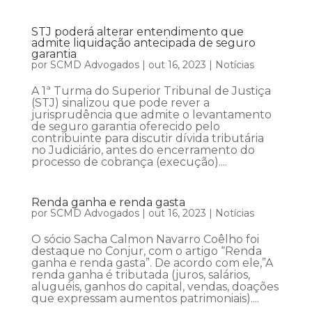
STJ poderá alterar entendimento que
admite liquidação antecipada de seguro
garantia
por
SCMD Advogados
|
out 16, 2023
|
Notícias
A 1ª Turma do Superior Tribunal de Justiça
(STJ) sinalizou que pode rever a
jurisprudência que admite o levantamento
de seguro garantia oferecido pelo
contribuinte para discutir dívida tributária
no Judiciário, antes do encerramento do
processo de cobrança (execução)....
Renda ganha e renda gasta
por
SCMD Advogados
|
out 16, 2023
|
Notícias
O sócio Sacha Calmon Navarro Coêlho foi
destaque no Conjur, com o artigo “Renda
ganha e renda gasta”. De acordo com ele,”A
renda ganha é tributada (juros, salários,
aluguéis, ganhos do capital, vendas, doações
que expressam aumentos patrimoniais)....