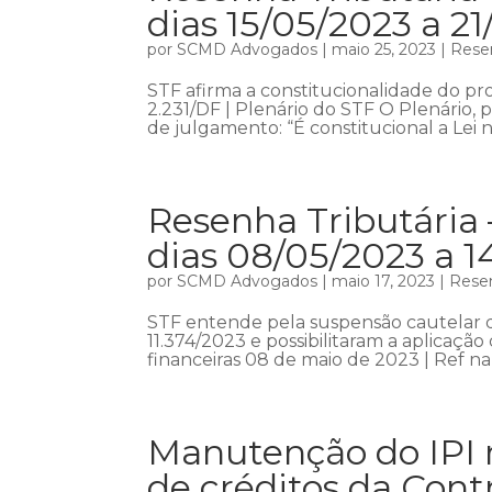
dias 15/05/2023 a 2
por
SCMD Advogados
|
maio 25, 2023
|
Resen
STF afirma a constitucionalidade do p
2.231/DF | Plenário do STF O Plenário,
de julgamento: “É constitucional a Lei n
Resenha Tributária 
dias 08/05/2023 a 1
por
SCMD Advogados
|
maio 17, 2023
|
Resen
STF entende pela suspensão cautelar da
11.374/2023 e possibilitaram a aplicaçã
financeiras 08 de maio de 2023 | Ref na
Manutenção do IPI 
de créditos da Cont