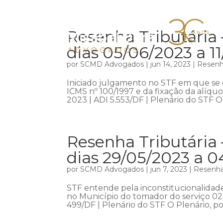
Resenha Tributária 
dias 05/06/2023 a 1
por
SCMD Advogados
|
jun 14, 2023
|
Resenha
Iniciado julgamento no STF em que se d
ICMS nº 100/1997 e da fixação da alíquo
2023 | ADI 5.553/DF | Plenário do STF O 
Resenha Tributária 
dias 29/05/2023 a 
por
SCMD Advogados
|
jun 7, 2023
|
Resenha 
STF entende pela inconstitucionalidad
no Município do tomador do serviço 02
499/DF | Plenário do STF O Plenário, po