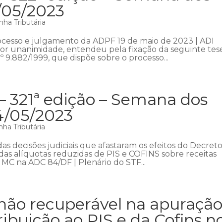
1/05/2023
ha Tributária
rocesso e julgamento da ADPF 19 de maio de 2023 | ADI
 por unanimidade, entendeu pela fixação da seguinte tes
º 9.882/1999, que dispõe sobre o processo...
– 321ª edição – Semana dos
4/05/2023
ha Tributária
s decisões judiciais que afastaram os efeitos do Decreto
o das alíquotas reduzidas de PIS e COFINS sobre receitas
 MC na ADC 84/DF | Plenário do STF...
não recuperável na apuraçã
ribuição ao PIS e da Cofins n