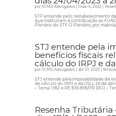
dias 24/04/2023 a 
por
SCMD Advogados
|
maio 4, 2023
|
Resenh
STF entende pelo restabelecimento da e
que instituíram a contribuição ao FUN
Plenário do STF O Plenário, por maioria
STJ entende pela im
benefícios fiscais 
cálculo do IRPJ e d
por
SCMD Advogados
|
abr 27, 2023
|
Notícia
STJ entende pela impossibilidade de exc
de cálculo do IRPJ e da CSLL 26 de abril
– Tema 1.182 e RE 835.818/PR (RG) – Tem
Resenha Tributária 