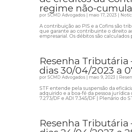
regime não-cumula
por
SCMD Advogados
|
maio 17, 2023
|
Notíc
A contribuição ao PIS e a Cofins são tr
que garante ao contribuinte o direito a
empresarial. Os débitos são calculados p
Resenha Tributária
dias 30/04/2023 a 
por
SCMD Advogados
|
maio 9, 2023
|
Resenh
STF entende pela suspensão da eficáci
adquirido e a boa-fé da pessoa jurídic
7.273/DF e ADI 7.345/DF | Plenário do 
Resenha Tributária 