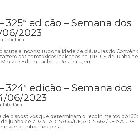
– 325ª edição – Semana dos
Início
Institucional
Áreas de atuação
Equipe
P
1/06/2023
 Tributária
iscute a inconstitucionalidade de cláusulas do Convêni
ta zero aos agrotóxicos indicados na TIPI 09 de junho d
Ministro Edson Fachin – Relator –, em...
– 324ª edição – Semana dos
04/06/2023
Tributária
e de dispositivos que determinam o recolhimento do IS
 de junho de 2023 | ADI 5.835/DF, ADI 5.862/DF e ADPF
r maioria, entendeu pela...