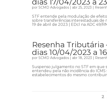
dias 17/04/2023 a 2
por
SCMD Advogados
|
abr 25, 2023
|
Resenha
STF entende pela modulação de efeito
sobre transferências interestaduais d
19 de abril de 2023 | EDcl na ADC 49/RN 
Resenha Tributária 
dias 10/04/2023 a 1
por
SCMD Advogados
|
abr 18, 2023
|
Resenh
Suspenso julgamento no STF em que se
entendeu pela não incidência do ICMS s
estabelecimentos do mesmo contribuinte
2