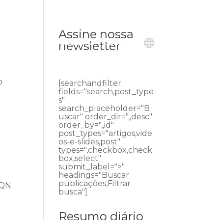
Assine nossa
ublicações
Ouvidoria
Contato
newsletter
o
[searchandfilter
e
fields="search,post_type
s"
search_placeholder="B
uscar" order_dir=",,desc"
order_by=",,id"
post_types="artigos,vide
os-e-slides,post"
types=",checkbox,check
box,select"
submit_label=">"
headings="Buscar
publicações,Filtrar
SQN
busca"]
Resumo diário