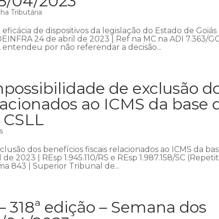
28/04/2023
a Tributária
ficácia de dispositivos da legislação do Estado de Goiás
DEINFRA 24 de abril de 2023 | Ref na MC na ADI 7.363/GO
, entendeu por não referendar a decisão...
possibilidade de exclusão d
relacionados ao ICMS da base 
a CSLL
s
lusão dos benefícios fiscais relacionados ao ICMS da ba
 de 2023 | REsp 1.945.110/RS e REsp 1.987.158/SC (Repetit
a 843 | Superior Tribunal de...
– 318ª edição – Semana dos