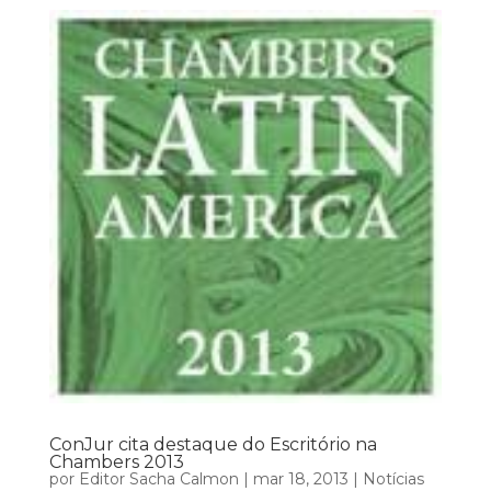
ConJur cita destaque do Escritório na
Chambers 2013
por
Editor Sacha Calmon
|
mar 18, 2013
|
Notícias