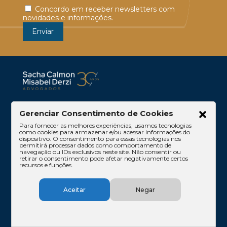
Concordo em receber newsletters com
novidades e informações.
Escritório
Atuação
Gerenciar Consentimento de Cookies
Para fornecer as melhores experiências, usamos tecnologias
Equipe
Conteúdos
como cookies para armazenar e/ou acessar informações do
dispositivo. O consentimento para essas tecnologias nos
Contato
Código de Ética
permitirá processar dados como comportamento de
navegação ou IDs exclusivos neste site. Não consentir ou
retirar o consentimento pode afetar negativamente certos
recursos e funções.
Aceitar
Negar