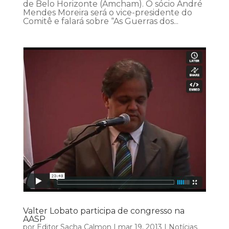
de Belo Horizonte (Amcham). O sócio André
Mendes Moreira será o vice-presidente do
Comitê e falará sobre “As Guerras dos...
Valter Lobato participa de congresso na
AASP
por
Editor Sacha Calmon
|
mar 19, 2013
|
Notícias