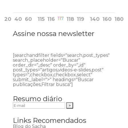
20
40
60
115
116
117
118
119
140
160
180
Assine nossa newsletter
[searchandfilter fields="search,post_types"
search_placeholder="Buscar"
order_dir=",,desc" order_by=",,id"
post_types="artigos,videos-e-slides,post"
types=",checkbox,checkbox,select"
submit_label=">" headings="Buscar
publicações,Filtrar busca"]
Resumo diário
Links Recomendados
Blog do Sacha