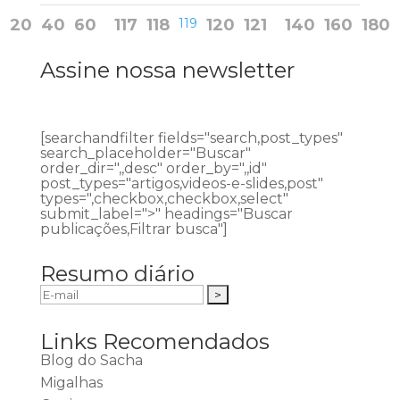
20
40
60
117
118
119
120
121
140
160
180
Assine nossa newsletter
[searchandfilter fields="search,post_types"
search_placeholder="Buscar"
order_dir=",,desc" order_by=",,id"
post_types="artigos,videos-e-slides,post"
types=",checkbox,checkbox,select"
submit_label=">" headings="Buscar
publicações,Filtrar busca"]
Resumo diário
Links Recomendados
Blog do Sacha
Migalhas