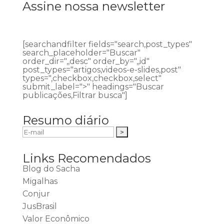
Assine nossa newsletter
[searchandfilter fields="search,post_types"
search_placeholder="Buscar"
order_dir=",,desc" order_by=",,id"
post_types="artigos,videos-e-slides,post"
types=",checkbox,checkbox,select"
submit_label=">" headings="Buscar
publicações,Filtrar busca"]
Resumo diário
Links Recomendados
Blog do Sacha
Migalhas
Conjur
JusBrasil
Valor Econômico