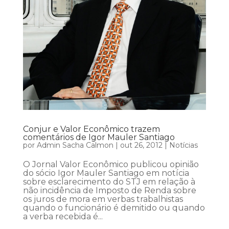
Conjur e Valor Econômico trazem
comentários de Igor Mauler Santiago
por
Admin Sacha Calmon
|
out 26, 2012
|
Notícias
O Jornal Valor Econômico publicou opinião
do sócio Igor Mauler Santiago em notícia
sobre esclarecimento do STJ em relação à
não incidência de Imposto de Renda sobre
os juros de mora em verbas trabalhistas
quando o funcionário é demitido ou quando
a verba recebida é...