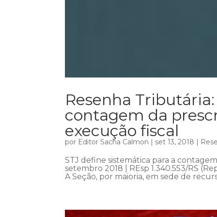
Resenha Tributária:
contagem da prescr
execução fiscal
por
Editor Sacha Calmon
|
set 13, 2018
|
Rese
STJ define sistemática para a contagem
setembro 2018 | REsp 1.340.553/RS (Repet
A Seção, por maioria, em sede de recurso