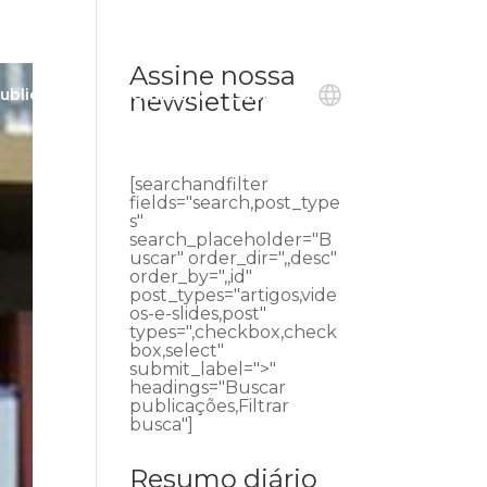
Assine nossa
ublicações
Ouvidoria
Contato
newsletter
[searchandfilter
fields="search,post_type
s"
search_placeholder="B
uscar" order_dir=",,desc"
order_by=",,id"
post_types="artigos,vide
os-e-slides,post"
types=",checkbox,check
box,select"
submit_label=">"
headings="Buscar
publicações,Filtrar
busca"]
Resumo diário