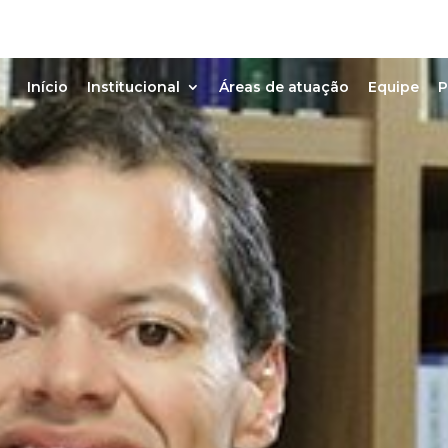
Início
Institucional
Áreas de atuação
Equipe
P