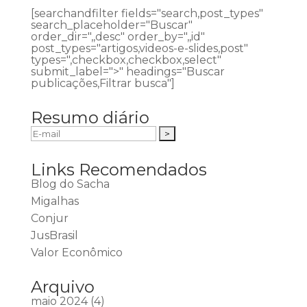
[searchandfilter fields="search,post_types"
search_placeholder="Buscar"
order_dir=",,desc" order_by=",,id"
post_types="artigos,videos-e-slides,post"
types=",checkbox,checkbox,select"
submit_label=">" headings="Buscar
publicações,Filtrar busca"]
Resumo diário
Links Recomendados
Blog do Sacha
Migalhas
Conjur
JusBrasil
Valor Econômico
Arquivo
maio 2024
(4)