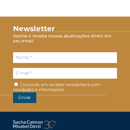
Newsletter
Assine e receba nossas atualizações direto em
seu email.
Concordo em receber newsletters com
novidades e informações.