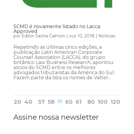
SCMD é novamente listado no Lacca
Approved
por
Editor Sacha Calmon
|
out 10, 2018
|
Notícias
Repetindo as últimas cinco edições, a
publicação Latin American Corporate
Counsel Association (LACCA), do grupo
britânico Law Business Research, apontou
sócios do SCMD entre os melhores
advogados tributaristas da América do Sul.
Fazem parte da lista os nomes de Valter...
20
40
57
58
59
60
61
80
100
120
Assine nossa newsletter