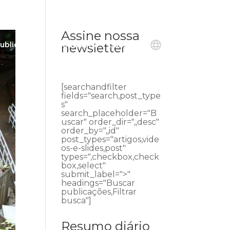
Assine nossa
ublicações
Ouvidoria
Contato
newsletter
[searchandfilter
fields="search,post_type
s"
search_placeholder="B
uscar" order_dir=",,desc"
order_by=",,id"
post_types="artigos,vide
os-e-slides,post"
types=",checkbox,check
box,select"
submit_label=">"
headings="Buscar
publicações,Filtrar
busca"]
Resumo diário