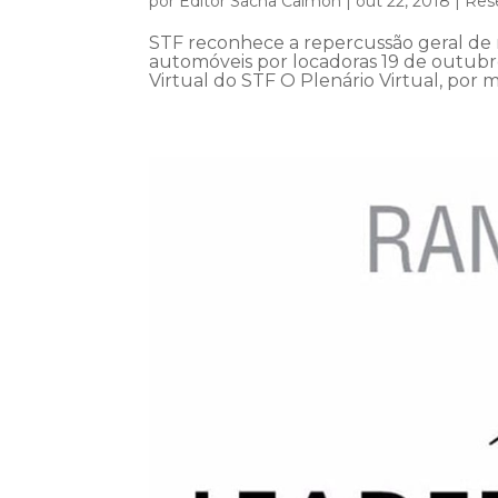
por
Editor Sacha Calmon
|
out 22, 2018
|
Rese
STF reconhece a repercussão geral de 
automóveis por locadoras 19 de outubro
Virtual do STF O Plenário Virtual, por m