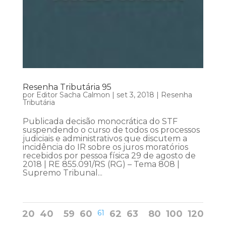
Resenha Tributária 95
por
Editor Sacha Calmon
|
set 3, 2018
|
Resenha
Tributária
Publicada decisão monocrática do STF
suspendendo o curso de todos os processos
judiciais e administrativos que discutem a
incidência do IR sobre os juros moratórios
recebidos por pessoa física 29 de agosto de
2018 | RE 855.091/RS (RG) – Tema 808 |
Supremo Tribunal...
20
40
59
60
61
62
63
80
100
120