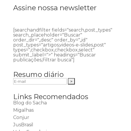
Assine nossa newsletter
[searchandfilter fields="search,post_types"
search_placeholder="Buscar"
order_dir=",,desc" order_by=",,id"
post_types="artigos,videos-e-slides,post"
types=",checkbox,checkbox,select"
submit_label=">" headings="Buscar
publicações,Filtrar busca"]
Resumo diário
Links Recomendados
Blog do Sacha
Migalhas
Conjur
JusBrasil