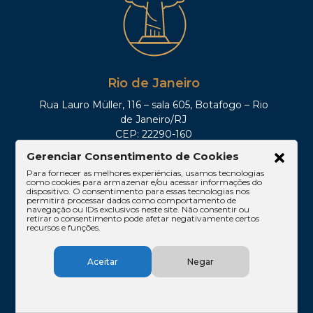
Rio de Janeiro
Rua Lauro Müller, 116 – sala 605, Botafogo – Rio
de Janeiro/RJ
CEP: 22290-160
Tel: (21)3212-0100
Gerenciar Consentimento de Cookies
Para fornecer as melhores experiências, usamos tecnologias
como cookies para armazenar e/ou acessar informações do
dispositivo. O consentimento para essas tecnologias nos
permitirá processar dados como comportamento de
navegação ou IDs exclusivos neste site. Não consentir ou
retirar o consentimento pode afetar negativamente certos
recursos e funções.
Aceitar
Negar
Brasília
SHIS QI 11, Conj. 10, Casa 05, Lago Sul – Brasília/DF
CEP: 71625-300