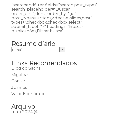
[searchandfilter fields="search,post_types"
search_placeholder="Buscar"
order_dir=",,desc" order_by=",,id"
post_types="artigos,videos-e-slides,post"
types=",checkbox,checkbox,select"
submit_label=">" headings="Buscar
publicações,Filtrar busca"]
Resumo diário
Links Recomendados
Blog do Sacha
Migalhas
Conjur
JusBrasil
Valor Econômico
Arquivo
maio 2024
(4)