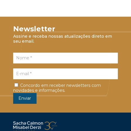
Newsletter
Assine e receba nossas atualizações direto em
seu email.
Concordo em receber newsletters com
novidades e informações.