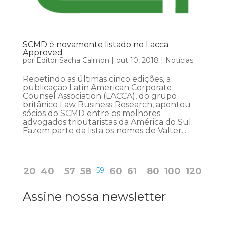
SCMD é novamente listado no Lacca
Approved
por
Editor Sacha Calmon
|
out 10, 2018
|
Notícias
Repetindo as últimas cinco edições, a
publicação Latin American Corporate
Counsel Association (LACCA), do grupo
britânico Law Business Research, apontou
sócios do SCMD entre os melhores
advogados tributaristas da América do Sul.
Fazem parte da lista os nomes de Valter...
20
40
57
58
59
60
61
80
100
120
Assine nossa newsletter