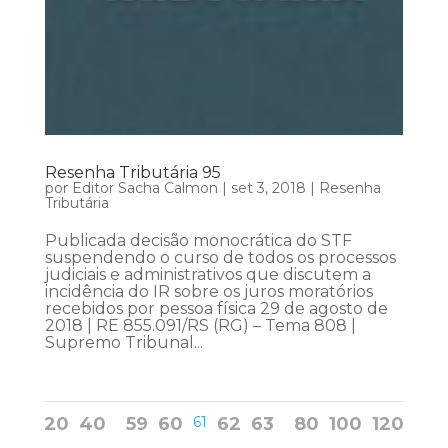
Resenha Tributária 95
por
Editor Sacha Calmon
|
set 3, 2018
|
Resenha
Tributária
Publicada decisão monocrática do STF
suspendendo o curso de todos os processos
judiciais e administrativos que discutem a
incidência do IR sobre os juros moratórios
recebidos por pessoa física 29 de agosto de
2018 | RE 855.091/RS (RG) – Tema 808 |
Supremo Tribunal...
20
40
59
60
61
62
63
80
100
120