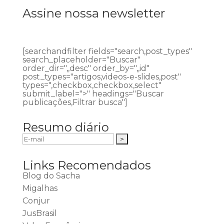
Assine nossa newsletter
[searchandfilter fields="search,post_types"
search_placeholder="Buscar"
order_dir=",,desc" order_by=",,id"
post_types="artigos,videos-e-slides,post"
types=",checkbox,checkbox,select"
submit_label=">" headings="Buscar
publicações,Filtrar busca"]
Resumo diário
Links Recomendados
Blog do Sacha
Migalhas
Conjur
JusBrasil