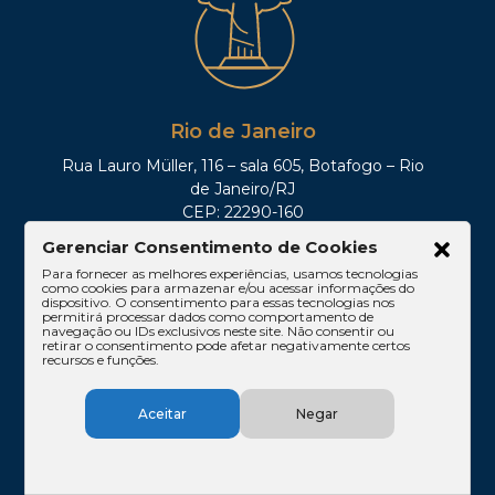
Rio de Janeiro
Rua Lauro Müller, 116 – sala 605, Botafogo – Rio
de Janeiro/RJ
CEP: 22290-160
Tel: (21)3212-0100
Gerenciar Consentimento de Cookies
Para fornecer as melhores experiências, usamos tecnologias
como cookies para armazenar e/ou acessar informações do
dispositivo. O consentimento para essas tecnologias nos
permitirá processar dados como comportamento de
navegação ou IDs exclusivos neste site. Não consentir ou
retirar o consentimento pode afetar negativamente certos
recursos e funções.
Aceitar
Negar
Brasília
SHIS QI 11, Conj. 10, Casa 05, Lago Sul – Brasília/DF
CEP: 71625-300