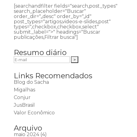
[searchandfilter fields="search,post_types"
search_placeholder="Buscar"
order_dir=",,desc" order_by=",,id"
post_types="artigos,videos-e-slides,post"
types=",checkbox,checkbox,select"
submit_label=">" headings="Buscar
publicações,Filtrar busca"]
Resumo diário
Links Recomendados
Blog do Sacha
Migalhas
Conjur
JusBrasil
Valor Econômico
Arquivo
maio 2024
(4)