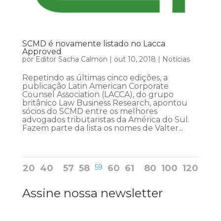
SCMD é novamente listado no Lacca
Approved
por
Editor Sacha Calmon
|
out 10, 2018
|
Notícias
Repetindo as últimas cinco edições, a
publicação Latin American Corporate
Counsel Association (LACCA), do grupo
britânico Law Business Research, apontou
sócios do SCMD entre os melhores
advogados tributaristas da América do Sul.
Fazem parte da lista os nomes de Valter...
20
40
57
58
59
60
61
80
100
120
Assine nossa newsletter