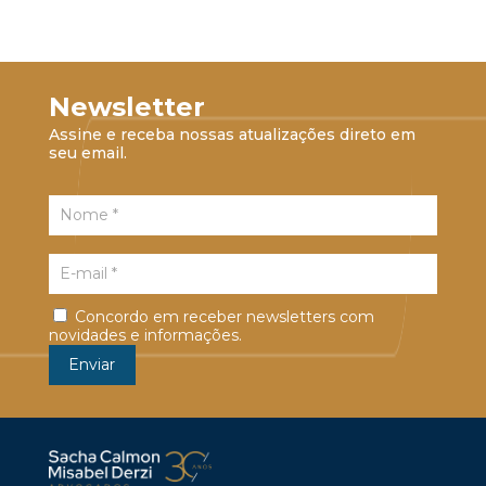
Newsletter
Assine e receba nossas atualizações direto em
seu email.
Concordo em receber newsletters com
novidades e informações.